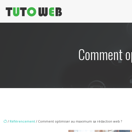
Comment op
/
Référencement
/ Comment optimiser au maximum sa rédaction web ?