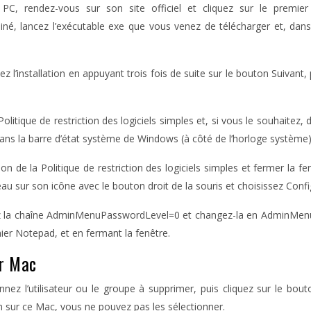
 PC, rendez-vous sur son site officiel et cliquez sur le premi
é, lancez l’exécutable exe que vous venez de télécharger et, dans l
 l’installation en appuyant trois fois de suite sur le bouton Suivant, pu
itique de restriction des logiciels simples et, si vous le souhaitez,
ans la barre d’état système de Windows (à côté de l’horloge système) et
n de la Politique de restriction des logiciels simples et fermer la fe
 sur son icône avec le bouton droit de la souris et choisissez Confi
alisez la chaîne AdminMenuPasswordLevel=0 et changez-la en AdminMen
ier Notepad, et en fermant la fenêtre.
ur Mac
nnez l’utilisateur ou le groupe à supprimer, puis cliquez sur le bou
ion sur ce Mac, vous ne pouvez pas les sélectionner.