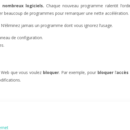
 nombreux logiciels.
Chaque nouveau programme ralentit l’ordinat
retirer beaucoup de programmes pour remarquer une nette accélération. M
N’éliminez jamais un programme dont vous ignorez l’usage.
nneau de configuration.
es.
Web que vous voulez
bloquer
. Par exemple, pour
bloquer
l’
accès
odifications.
ernet