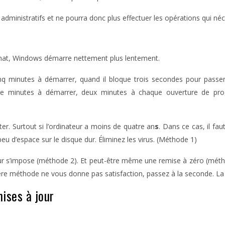
s administratifs et ne pourra donc plus effectuer les opérations qui né
’achat, Windows démarre nettement plus lentement.
nq minutes à démarrer, quand il bloque trois secondes pour passer d’
uinze minutes à démarrer, deux minutes à chaque ouverture de p
ter. Surtout si l’ordinateur a moins de quatre an
s
. Dans ce cas, il f
eu d’espace sur le disque dur. Éliminez les virus. (Méthode 1)
eur s’impose (méthode 2). Et peut-être même une remise à zéro (méth
mière méthode ne vous donne pas satisfaction, passez à la seconde. La
mises à jour