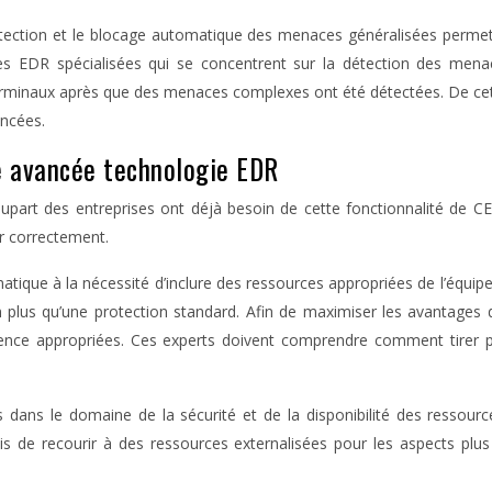
détection et le blocage automatique des menaces généralisées perme
rmes EDR spécialisées qui se concentrent sur la détection des men
erminaux après que des menaces complexes ont été détectées. De cett
ancées.
e avancée technologie EDR
part des entreprises ont déjà besoin de cette fonctionnalité de CE
er correctement.
rmatique à la nécessité d’inclure des ressources appropriées de l’équip
plus qu’une protection standard. Afin de maximiser les avantages d
ence appropriées. Ces experts doivent comprendre comment tirer p
 dans le domaine de la sécurité et de la disponibilité des ressource
ais de recourir à des ressources externalisées pour les aspects plu