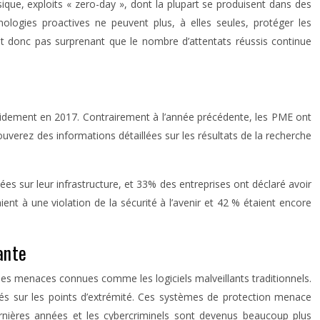
sique, exploits « zero-day », dont la plupart se produisent dans des
nologies proactives ne peuvent plus, à elles seules, protéger les
est donc pas surprenant que le nombre d’attentats réussis continue
apidement en 2017. Contrairement à l’année précédente, les PME ont
uverez des informations détaillées sur les résultats de la recherche
es sur leur infrastructure, et 33% des entreprises ont déclaré avoir
ent à une violation de la sécurité à l’avenir et 42 % étaient encore
ante
 les menaces connues comme les logiciels malveillants traditionnels.
iblés sur les points d’extrémité. Ces systèmes de protection menace
rnières années et les cybercriminels sont devenus beaucoup plus