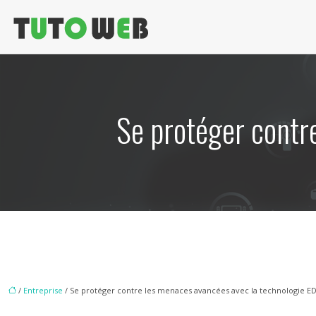
Se protéger contr
/
Entreprise
/ Se protéger contre les menaces avancées avec la technologie E