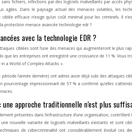
sans fichiers, infections par des logiciels malveillants par accès phy
lus agiles. Dans le paysage actuel des menaces volatiles, les tech
iblée efficace n’exige qu’un coût minimal pour les criminels. Il n’
e la protection menace avancée technologie edr ?
ancées avec la technologie EDR ?
s attaques ciblées sont l’une des menaces qui augmenteront le plus r
is que les entreprises ont enregistré une croissance de 11 %. Vous tro
 in a World of Complex Attacks ».
ériode l’année dernière) ont admis avoir déjà subi des attaques ciblé
un pourcentage impressionnant de 57 % a confirmé qu’elles s’attendai
enaces.
une approche traditionnelle n’est plus suffis
ement présentes dans l’infrastructure d’une organisation, contrôlent
 une nouvelle variante de logiciels malveillants existants et sont c
echniques de cybercriminalité ont considérablement évolué ces de