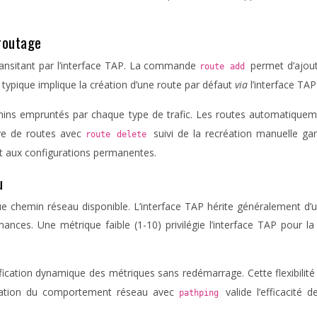
routage
 transitant par l’interface TAP. La commande
permet d’ajout
route add
on typique implique la création d’une route par défaut
via
l’interface TA
mins empruntés par chaque type de trafic. Les routes automatiqueme
ive de routes avec
suivi de la recréation manuelle ga
route delete
t aux configurations permanentes.
u
que chemin réseau disponible. L’interface TAP hérite généralement d
ces. Une métrique faible (1-10) privilégie l’interface TAP pour la m
ication dynamique des métriques sans redémarrage. Cette flexibilité 
ervation du comportement réseau avec
valide l’efficacit
pathping