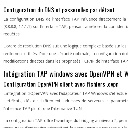
Configuration du DNS et passerelles par défaut
La configuration DNS de l’interface TAP influence directement l
(8.8.8.8, 1.1.1.1) sur l’interface TAP, pensant améliorer la confide
requêtes.
L’ordre de résolution DNS suit une logique complexe basée sur les
réellement utilisés. Pour une sécurité optimale, la configuration d
modifications directes dans les propriétés TCP/IP de l’interface TAP
Intégration TAP windows avec OpenVPN et 
Configuration OpenVPN client avec fichiers .ovpn
L’intégration d’OpenVPN avec l’adaptateur TAP Windows s’effectue pr
certificats, clés de chiffrement, adresses de serveurs et paramè
l’interface TAP plutôt que l’alternative TUN.
La configuration TAP offre l’avantage du bridging au niveau 2, per
ressources d’entreprise nécessitant la découverte de services ou 