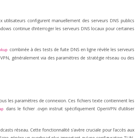
x utilisateurs configurent manuellement des serveurs DNS publics
ndows continue d’interroger les serveurs DNS locaux pour certaines
combinée à des tests de fuite DNS en ligne révèle les serveurs
okup
veur VPN, généralement via des paramètres de stratégie réseau ou des
tous les paramètres de connexion. Ces fichiers texte contiennent les
dans le fichier .ovpn instruit spécifiquement OpenVPN d’utiliser
tap
asts réseau. Cette fonctionnalité s’avère cruciale pour l’accès aux
olaire génère un overhead plus important qu’une configuration TUN,