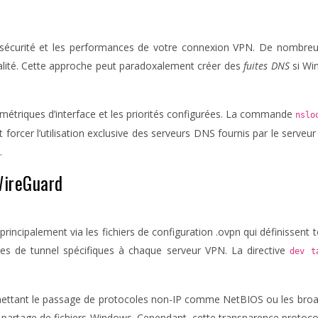
a sécurité et les performances de votre connexion VPN. De nombreu
ntialité. Cette approche peut paradoxalement créer des
fuites DNS
si Wi
 métriques d’interface et les priorités configurées. La commande
nslo
oit forcer l’utilisation exclusive des serveurs DNS fournis par le ser
.
WireGuard
incipalement via les fichiers de configuration .ovpn qui définissent 
tres de tunnel spécifiques à chaque serveur VPN. La directive
dev 
mettant le passage de protocoles non-IP comme NetBIOS ou les broadc
le partage de fichiers Windows. Cependant, cette transparence protoc