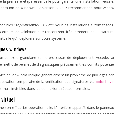
e la première étape essentielle pour garantir une installation réus
énération de Windows. La version NDIS 6 recommandée pour Windows
ponibles :
tap-windows-9.21.2.exe
pour les installations automatisée
es erreurs de validation que rencontrent fréquemment les utilisateurs
rtuelle qu’il déploiera sur votre système.
iques windows
re un contrôle granulaire sur le processus de déploiement. Accédez
te méthode permet de diagnostiquer précisément les conflits potentiel
device driver », cela indique généralement un problème de privilèges 
sactivation temporaire de la vérification des signatures via
bcdedit /
 mais invisibles dans les connexions réseau normales.
virtuel
mine son efficacité opérationnelle. L’interface apparaît dans le pa