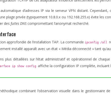
nfiguration TCP/IP de cet adaptateur influence directement les perfo
n automatique d’adresses IP via le serveur VPN distant. Cependant, 
 une plage privée (typiquement 10.8.0.x ou 192.168.255.x) évite les co
ner des
fuites DNS
compromettant l’anonymat recherché.
interface
tion approfondie de l’installation TAP. La commande
r
ipconfig /all
ement installé apparaît avec un état « Média déconnecté » tant qu’auc
ns plus détaillées sur l’état administratif et opérationnel de chaq
affiche la configuration IP complète, incluant 
terface ip show config
méthodique combinant l’observation visuelle dans le gestionnaire de p