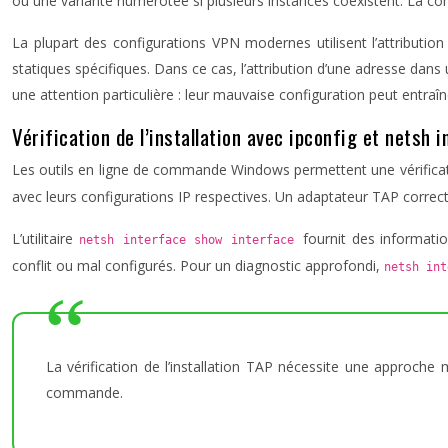
ou une variante numérotée si plusieurs instances coexistent. La co
La plupart des configurations VPN modernes utilisent l’attributio
statiques spécifiques. Dans ce cas, l’attribution d’une adresse dans
une attention particulière : leur mauvaise configuration peut entraî
Vérification de l’installation avec ipconfig et netsh 
Les outils en ligne de commande Windows permettent une vérifica
avec leurs configurations IP respectives. Un adaptateur TAP correct
L’utilitaire
fournit des informatio
netsh interface show interface
conflit ou mal configurés. Pour un diagnostic approfondi,
netsh in
La vérification de l’installation TAP nécessite une approche 
commande.