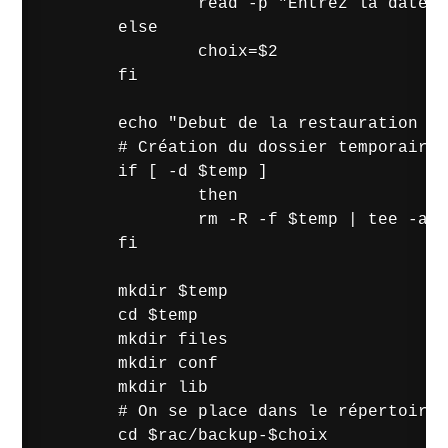
                read -p "Entrez la date (
        else 

                choix=$2

        fi

        echo "Debut de la restauration du
        # Création du dossier temporaire

        if [ -d $temp ]

                then

                rm -R -f $temp | tee -a $
        fi

        mkdir $temp

        cd $temp

        mkdir files

        mkdir conf

        mkdir lib

        # On se place dans le répertoire 
        cd $rac/backup-$choix
