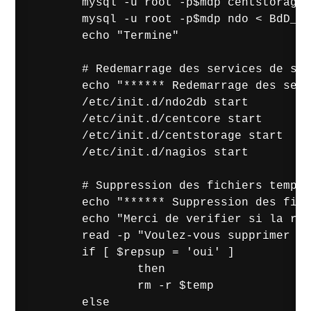
        mysql -u root -p$mdp centstorage 
        mysql -u root -p$mdp ndo < BdD_nd
        echo "Termine"

        # Redemarrage des services de sup
        echo "****** Redemarrage des serv
        /etc/init.d/ndo2db start 

        /etc/init.d/centcore start 

        /etc/init.d/centstorage start 

        /etc/init.d/nagios start 

        # Suppression des fichiers tempor
        echo "****** Suppression des fich
        echo "Merci de verifier si la res
        read -p "Voulez-vous supprimer le
        if [ $repsup = 'oui' ]

                then

                rm -r $temp

        else
