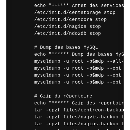
        echo "****** Arret des services..
        /etc/init.d/centstorage stop 

        /etc/init.d/centcore stop 

        /etc/init.d/nagios stop 

        /etc/init.d/ndo2db stop 

        # Dump des bases MySQL

        echo "****** Dump des bases MySQL
        mysqldump -u root -p$mdp --all-da
        mysqldump -u root -p$mdp --opt ce
        mysqldump -u root -p$mdp --opt ce
        mysqldump -u root -p$mdp --opt nd
        # Gzip du répertoire

        echo "****** Gzip des repertoire.
        tar -cpzf files/centreon-backup.t
        tar -cpzf files/nagvis-backup.tar
        tar -cpzf files/nagios-backup.tar