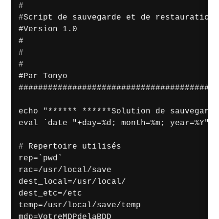
#

#Script de sauvegarde et de restauration 
#Version 1.0

#

#

#

#Par Tonyo

#########################################
echo "****** ******Solution de sauvegarde
eval `date "+day=%d; month=%m; year=%Y"` 

# Repertoire utilisés

rep=`pwd`

rac=/usr/local/save

dest_local=/usr/local/

dest_etc=/etc

temp=/usr/local/save/temp

mdp=VotreMDPdelaBDD
