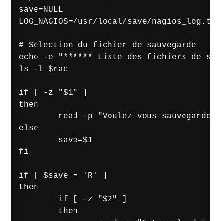
save=NULL

LOG_NAGIOS=/usr/local/save/nagios_log.txt

# Selection du fichier de sauvegarde

echo -e "****** Liste des fichiers de sau
ls -l $rac

if [ -z "$1" ] 

then 

        read -p "Voulez vous sauvegarder 
else

        save=$1

fi

if [ $save = 'R' ] 

then

        if [ -z "$2" ] 

        then
