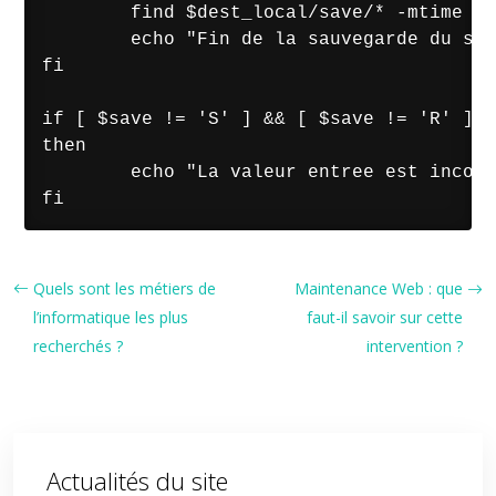
        find $dest_local/save/* -mtime +3
        echo "Fin de la sauvegarde du ser
fi

if [ $save != 'S' ] && [ $save != 'R' ]

then 

        echo "La valeur entree est incorr
fi
Quels sont les métiers de
Maintenance Web : que
l’informatique les plus
faut-il savoir sur cette
recherchés ?
intervention ?
Actualités du site