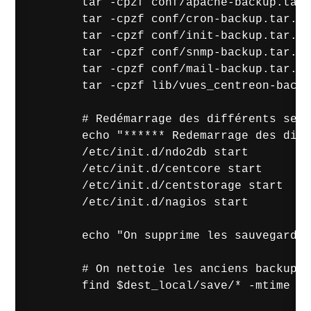
        tar -cpzf conf/apache-backup.tar.
        tar -cpzf conf/cron-backup.tar.gz
        tar -cpzf conf/init-backup.tar.gz
        tar -cpzf conf/snmp-backup.tar.gz
        tar -cpzf conf/mail-backup.tar.gz
        tar -cpzf lib/vues_centreon-backu
        # Redémarrage des différents serv
        echo "****** Redemarrage des diff
        /etc/init.d/ndo2db start 

        /etc/init.d/centcore start 

        /etc/init.d/centstorage start 

        /etc/init.d/nagios start 

        echo "On supprime les sauvegardes
        # On nettoie les anciens backups,
        find $dest_local/save/* -mtime +3