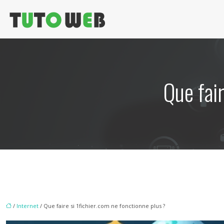
Que fair
/
Internet
/ Que faire si 1fichier.com ne fonctionne plus ?