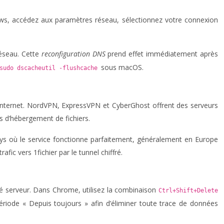
ows, accédez aux paramètres réseau, sélectionnez votre connexion
réseau. Cette
reconfiguration DNS
prend effet immédiatement après
sous macOS.
sudo dscacheutil -flushcache
s internet. NordVPN, ExpressVPN et CyberGhost offrent des serveurs
s d’hébergement de fichiers.
pays où le service fonctionne parfaitement, généralement en Europe
fic vers 1fichier par le tunnel chiffré.
 serveur. Dans Chrome, utilisez la combinaison
Ctrl+Shift+Delete
riode « Depuis toujours » afin d’éliminer toute trace de données