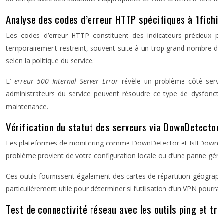
Analyse des codes d’erreur HTTP spécifiques à 1fich
Les codes d’erreur HTTP constituent des indicateurs précieux 
temporairement restreint, souvent suite à un trop grand nombre de 
selon la politique du service.
L’
erreur 500 Internal Server Error
révèle un problème côté serve
administrateurs du service peuvent résoudre ce type de dysfon
maintenance.
Vérification du statut des serveurs via DownDetecto
Les plateformes de monitoring comme DownDetector et IsItDownRigh
problème provient de votre configuration locale ou d’une panne gén
Ces outils fournissent également des cartes de répartition géogra
particulièrement utile pour déterminer si l’utilisation d’un VPN po
Test de connectivité réseau avec les outils ping et t