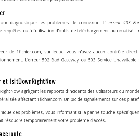
ier
pour diagnostiquer les problèmes de connexion. L’
erreur 403 Fo
requêtes ou à l’utilisation d’outils de téléchargement automatisés. 
ur de 1fichier.com, sur lequel vous n’avez aucun contrôle direct. 
ctionnement. L’erreur 502 Bad Gateway ou 503 Service Unavailable
r et IsItDownRightNow
tNow agrègent les rapports d’incidents des utilisateurs du monde en
éralisée affectant 1fichier.com. Un pic de signalements sur ces plat
phique des problèmes, vous informant si la panne touche spécifiqueme
urrait résoudre temporairement votre problème d’accès.
raceroute