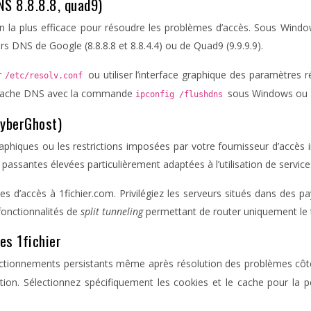
NS 8.8.8.8, quad9)
on la plus efficace pour résoudre les problèmes d’accès. Sous Wind
urs DNS de Google (8.8.8.8 et 8.8.4.4) ou de Quad9 (9.9.9.9).
r
ou utiliser l’interface graphique des paramètres 
/etc/resolv.conf
le cache DNS avec la commande
sous Windows ou
ipconfig /flushdns
CyberGhost)
aphiques ou les restrictions imposées par votre fournisseur d’accè
assantes élevées particulièrement adaptées à l’utilisation de service
s d’accès à 1fichier.com. Privilégiez les serveurs situés dans des 
fonctionnalités de
split tunneling
permettant de router uniquement le tra
es 1fichier
ionnements persistants même après résolution des problèmes côté
on. Sélectionnez spécifiquement les cookies et le cache pour la pé