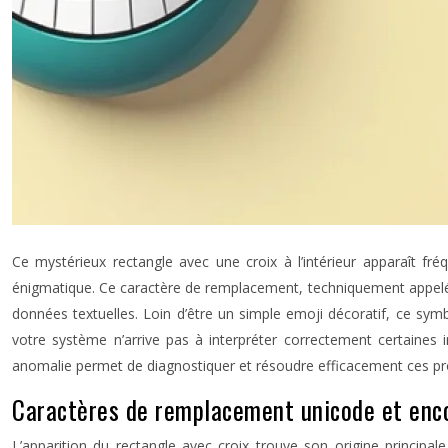
Ce mystérieux rectangle avec une croix à l’intérieur apparaît f
énigmatique. Ce caractère de remplacement, techniquement appelé «
données textuelles. Loin d’être un simple emoji décoratif, ce sy
votre système n’arrive pas à interpréter correctement certaines 
anomalie permet de diagnostiquer et résoudre efficacement ces pr
Caractères de remplacement unicode et enco
L’apparition du rectangle avec croix trouve son origine princi