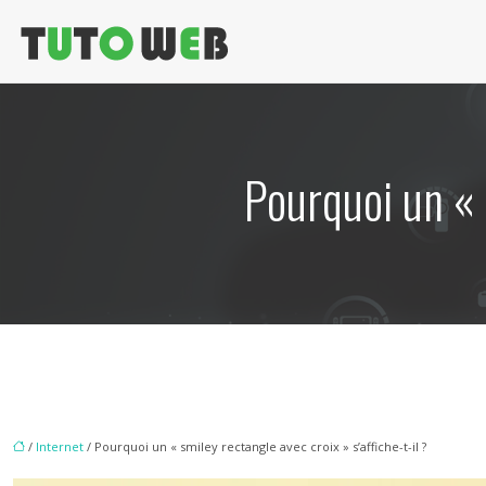
Pourquoi un « 
/
Internet
/ Pourquoi un « smiley rectangle avec croix » s’affiche-t-il ?