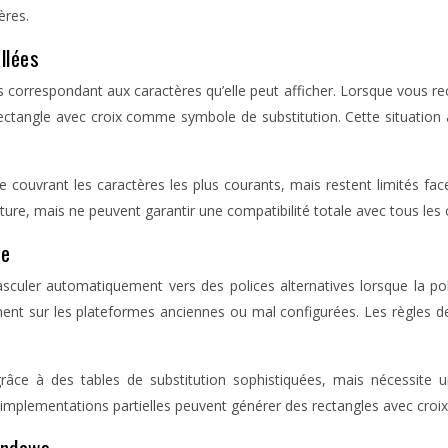
ères.
llées
 correspondant aux caractères qu’elle peut afficher. Lorsque vous re
rectangle avec croix comme symbole de substitution. Cette situation 
 couvrant les caractères les plus courants, mais restent limités fac
ure, mais ne peuvent garantir une compatibilité totale avec tous les 
pe
culer automatiquement vers des polices alternatives lorsque la poli
ment sur les plateformes anciennes ou mal configurées. Les règles de
 à des tables de substitution sophistiquées, mais nécessite un
s implementations partielles peuvent générer des rectangles avec cr
indows