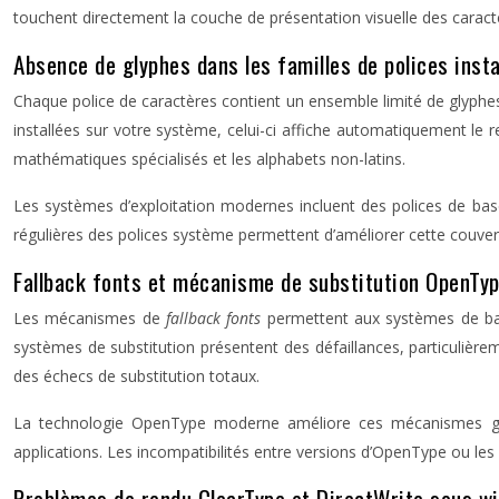
touchent directement la couche de présentation visuelle des caract
Absence de glyphes dans les familles de polices insta
Chaque police de caractères contient un ensemble limité de glyphes
installées sur votre système, celui-ci affiche automatiquement le 
mathématiques spécialisés et les alphabets non-latins.
Les systèmes d’exploitation modernes incluent des polices de base
régulières des polices système permettent d’améliorer cette couvert
Fallback fonts et mécanisme de substitution OpenTy
Les mécanismes de
fallback fonts
permettent aux systèmes de bas
systèmes de substitution présentent des défaillances, particulière
des échecs de substitution totaux.
La technologie OpenType moderne améliore ces mécanismes grâce
applications. Les incompatibilités entre versions d’OpenType ou le
Problèmes de rendu ClearType et DirectWrite sous w