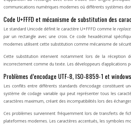
communications numériques modernes où différents systèmes doiv
Code U+FFFD et mécanisme de substitution des cara
Le standard Unicode définit le caractère U+FFFD comme le
replac
par un rectangle avec une croix. Ce code hexadécimal spécifiq
modernes utilisent cette substitution comme mécanisme de sécurité 
Cette substitution intervient notamment lors de la réception 
incorrectement comme du texte. Les développeurs d’applications pe
Problèmes d’encodage UTF-8, ISO-8859-1 et window
Les conflits entre différents standards d’encodage constituent 
système de codage variable qui peut représenter tous les carac
caractères maximum, créant des incompatibilités lors des échange
Ces problèmes surviennent fréquemment lors de transferts de fichi
plateformes modernes. Les caractères accentués, les symboles moné