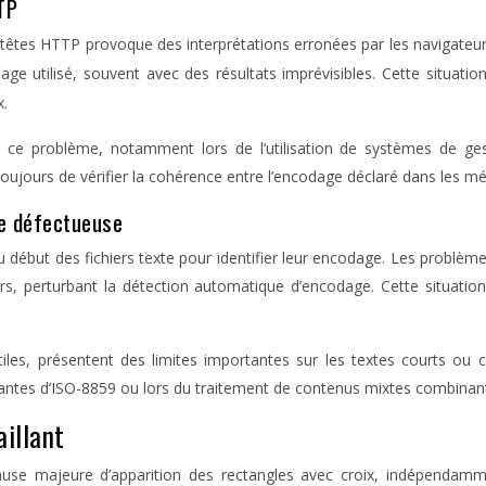
TP
-têtes HTTP provoque des interprétations erronées par les navigateur
dage utilisé, souvent avec des résultats imprévisibles. Cette situatio
x.
 à ce problème, notamment lors de l’utilisation de systèmes de g
ours de vérifier la cohérence entre l’encodage déclaré dans les mé
e défectueuse
 début des fichiers texte pour identifier leur encodage. Les problè
s, perturbant la détection automatique d’encodage. Cette situation 
iles, présentent des limites importantes sur les textes courts ou
ariantes d’ISO-8859 ou lors du traitement de contenus mixtes combin
illant
se majeure d’apparition des rectangles avec croix, indépendamme