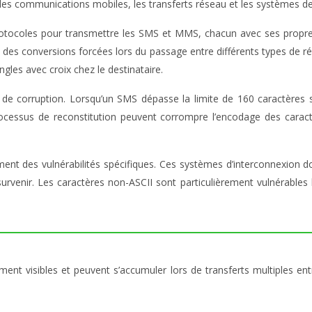
les communications mobiles, les transferts réseau et les systèmes d
rotocoles pour transmettre les SMS et MMS, chacun avec ses propre
 des conversions forcées lors du passage entre différents types de r
ngles avec croix chez le destinataire.
de corruption. Lorsqu’un SMS dépasse la limite de 160 caractères s
rocessus de reconstitution peuvent corrompre l’encodage des carac
nt des vulnérabilités spécifiques. Ces systèmes d’interconnexion doi
venir. Les caractères non-ASCII sont particulièrement vulnérables lo
ent visibles et peuvent s’accumuler lors de transferts multiples e