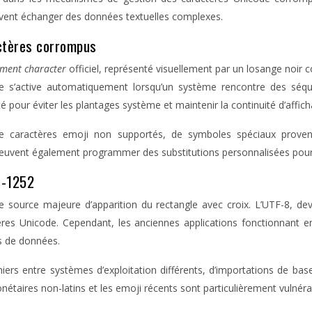
ent échanger des données textuelles complexes.
ctères corrompus
ement character
officiel, représenté visuellement par un losange noir 
ue s’active automatiquement lorsqu’un système rencontre des séq
pour éviter les plantages système et maintenir la continuité d’affich
de caractères emoji non supportés, de symboles spéciaux proven
uvent également programmer des substitutions personnalisées pour g
s-1252
une source majeure d’apparition du rectangle avec croix. L’UTF-8, 
tères Unicode. Cependant, les anciennes applications fonctionnan
s de données.
ers entre systèmes d’exploitation différents, d’importations de ba
taires non-latins et les emoji récents sont particulièrement vulné