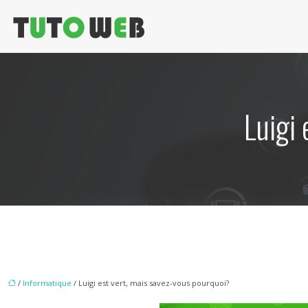
Luigi 
/
Informatique
/ Luigi est vert, mais savez-vous pourquoi?