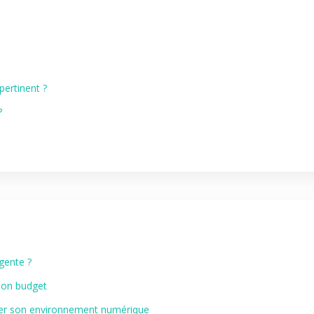
ertinent ?
?
gente ?
 son budget
ser son environnement numérique