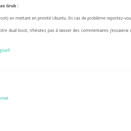
as Grub :
oot) en mettant en priorité Ubuntu. En cas de problème reportez-vou
otre dual boot, n’hésitez pas à laisser des commentaires j’essaierai
g/uefi
ernet