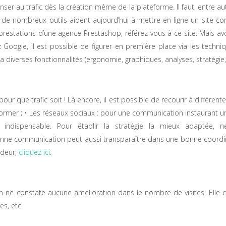
ser au trafic dès la création même de la plateforme. Il faut, entre autr
, de nombreux outils aident aujourd’hui à mettre en ligne un site 
restations d’une agence Prestashop, référez-vous à ce site. Mais avoi
 Google, il est possible de figurer en première place via les tech
 diverses fonctionnalités (ergonomie, graphiques, analyses, stratégie, 
e trafic soit ! Là encore, il est possible de recourir à différentes tec
 informer ; • Les réseaux sociaux : pour une communication instaurant
indispensable. Pour établir la stratégie la mieux adaptée, 
 communication peut aussi transparaître dans une bonne coordinatio
ndeur,
cliquez ici
.
’on ne constate aucune amélioration dans le nombre de visites. Elle 
es, etc.