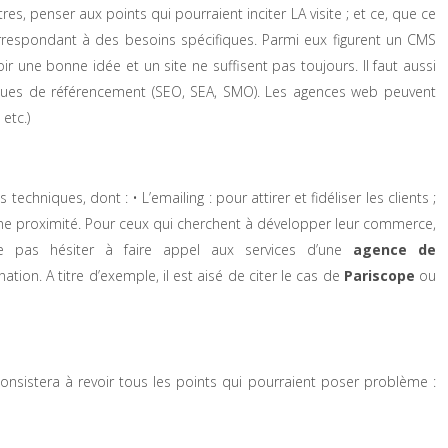
es, penser aux points qui pourraient inciter LA visite ; et ce, que ce
correspondant à des besoins spécifiques. Parmi eux figurent un CMS
r une bonne idée et un site ne suffisent pas toujours. Il faut aussi
niques de référencement (SEO, SEA, SMO). Les agences web peuvent
etc.)
hniques, dont : • L’emailing : pour attirer et fidéliser les clients ;
 une proximité. Pour ceux qui cherchent à développer leur commerce,
ne pas hésiter à faire appel aux services d’une
agence de
n. A titre d’exemple, il est aisé de citer le cas de
Pariscope
ou
consistera à revoir tous les points qui pourraient poser problème :