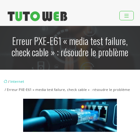
Erreur PXE‑E61 « media test failure,
check cable » : résoudre le problème
/
Internet
/ Erreur PXE‑E61 « media test failure, check cable » : résoudre le problème