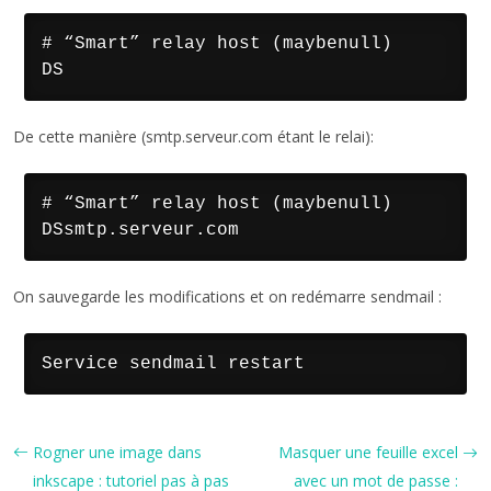
# “Smart” relay host (maybenull)

DS
De cette manière (smtp.serveur.com étant le relai):
# “Smart” relay host (maybenull)

DSsmtp.serveur.com
On sauvegarde les modifications et on redémarre sendmail :
Service sendmail restart
Rogner une image dans
Masquer une feuille excel
inkscape : tutoriel pas à pas
avec un mot de passe :