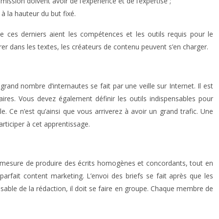
mission doivent avoir de l’expérience et de l’expertise ;
 à la hauteur du but fixé.
que ces derniers aient les compétences et les outils requis pour le
rer dans les textes, les créateurs de contenu peuvent s’en charger.
rand nombre d’internautes se fait par une veille sur Internet. Il est
res. Vous devez également définir les outils indispensables pour
e. Ce n’est qu’ainsi que vous arriverez à avoir un grand trafic. Une
articiper à cet apprentissage.
 en mesure de produire des écrits homogènes et concordants, tout en
arfait content marketing. L’envoi des briefs se fait après que les
nsable de la rédaction, il doit se faire en groupe. Chaque membre de