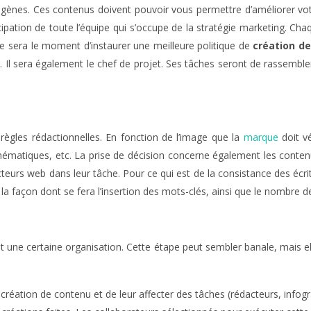
gènes. Ces contenus doivent pouvoir vous permettre d’améliorer votre 
cipation de toute l’équipe qui s’occupe de la stratégie marketing. C
e sera le moment d’instaurer une meilleure politique de
création d
Il sera également le chef de projet. Ses tâches seront de rassembler e
ègles rédactionnelles. En fonction de l’image que la
marque
doit vé
atiques, etc. La prise de décision concerne également les contenus v
eurs web dans leur tâche. Pour ce qui est de la consistance des écrit
e la façon dont se fera l’insertion des mots-clés, ainsi que le nombre de
y ait une certaine organisation. Cette étape peut sembler banale, mais 
 création de contenu et de leur affecter des tâches (rédacteurs, infogra