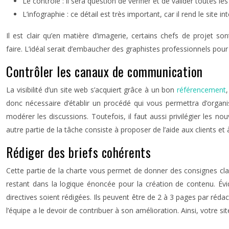
Le contrôle : il sera question de vérifier et de valider toutes l
L’infographie : ce détail est très important, car il rend le site i
Il est clair qu’en matière d’imagerie, certains chefs de projet so
faire. L’idéal serait d’embaucher des graphistes professionnels pour
Contrôler les canaux de communication
La visibilité d’un site web s’acquiert grâce à un bon
référencement
donc nécessaire d’établir un procédé qui vous permettra d’organ
modérer les discussions. Toutefois, il faut aussi privilégier les n
autre partie de la tâche consiste à proposer de l’aide aux clients et
Rédiger des briefs cohérents
Cette partie de la charte vous permet de donner des consignes clai
restant dans la logique énoncée pour la création de contenu. Évid
directives soient rédigées. Ils peuvent être de 2 à 3 pages par réd
l’équipe a le devoir de contribuer à son amélioration. Ainsi, votre 