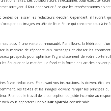
es créations faites. Les collaborateurs sélectionnés pour exécuter cette 
nternet attrayant. Il faut donc veiller à ce que les représentations soient
nt tentés de laisser les rédacteurs décider. Cependant, il faudrait 
 s’occuper des images en tête de liste. En ce qui concerne ceux à insé
, mais aussi à une vaste communauté. Par ailleurs, la fédération d’un g
iser la manière de répondre aux messages et classer les commentai
ouveaux prospects pour optimiser l’agrandissement de votre portefeuill
 à les éduquer en la matière. Le fond et la forme des articles doivent p
res à vos rédacteurs. En suivant vos instructions, ils doivent être
emment, les textes et les images doivent remplir les principes du p
acteur. Bien que le travail de la conception du guide incombe au respo
site web vous apportera une
valeur ajoutée
considérable.